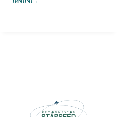
terrestres
→